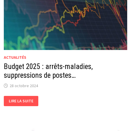
ACTUALITÉS
Budget 2025 : arrêts-maladies,
suppressions de postes…
28 octobre 2024
BUDGET
LIRE LA SUITE
2025
:
ARRÊTS-
MALADIES,
SUPPRESSIONS
DE
POSTES…