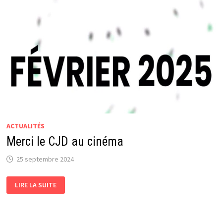
ACTUALITÉS
Merci le CJD au cinéma
25 septembre 2024
MERCI
LIRE LA SUITE
LE
CJD
AU
CINÉMA