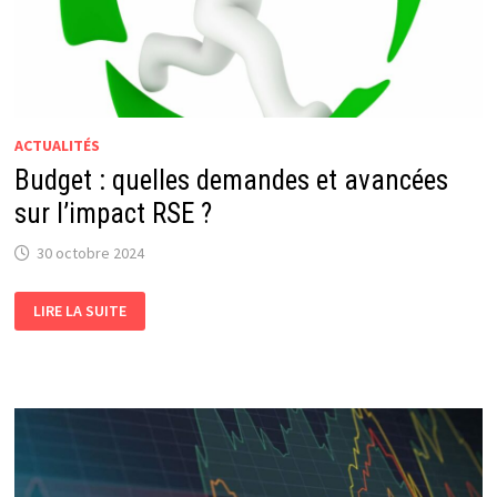
ACTUALITÉS
Budget : quelles demandes et avancées
sur l’impact RSE ?
30 octobre 2024
BUDGET
LIRE LA SUITE
:
QUELLES
DEMANDES
ET
AVANCÉES
SUR
L’IMPACT
RSE
?