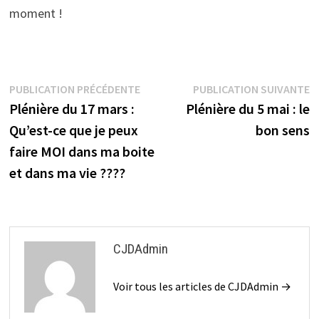
moment !
Navigation
Publication
P
PUBLICATION PRÉCÉDENTE
PUBLICATION SUIVANTE
précédente :
su
Plénière du 17 mars :
Plénière du 5 mai : le
de
Qu’est-ce que je peux
bon sens
l’article
faire MOI dans ma boite
et dans ma vie ????
CJDAdmin
Voir tous les articles de CJDAdmin →